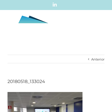
Skip
LinkedIn
to
content
Anterior
20180518_133024