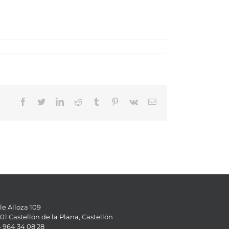
Facebook
Twitter
LinkedIn
Reddit
Tumblr
Pinterest
Vk
Email
le Alloza 109
01 Castellón de la Plana, Castellón
 964 34 08 28