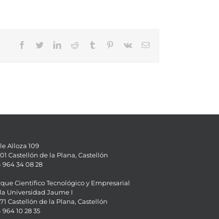
Facebook
Twitter
LinkedIn
Reddit
Tumblr
Pinterest
Vk
Email
le Alloza 109
01 Castellón de la Plana, Castellón
 964 34 08 28
que Científico Tecnológico y Empresarial
la Universidad Jaume I
71 Castellón de la Plana, Castellón
 964 10 28 35