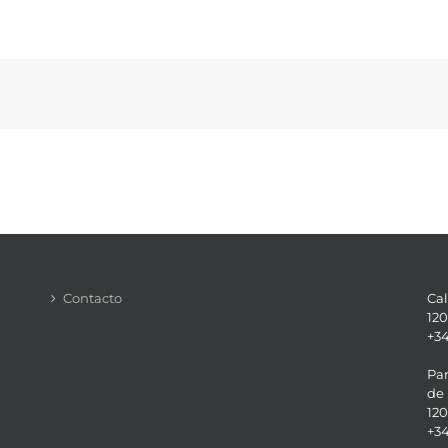
Contacto
Cal
120
+34
Par
de 
120
+34