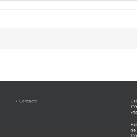
Contacto
Cal
120
+34
Par
de 
120