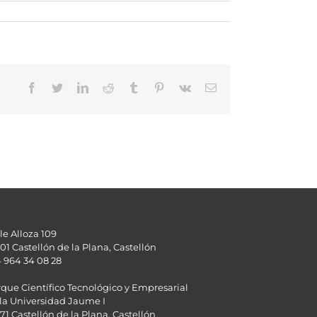
Facebook
Twitter
LinkedIn
Reddit
Tumblr
Pinterest
Vk
Email
le Alloza 109
01 Castellón de la Plana, Castellón
 964 34 08 28
que Científico Tecnológico y Empresarial
la Universidad Jaume I
71 Castellón de la Plana, Castellón