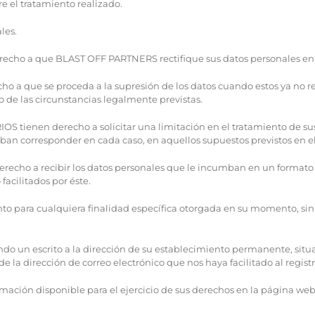
e el tratamiento realizado.
les.
recho a que BLAST OFF PARTNERS rectifique sus datos personales en 
 a que se proceda a la supresión de los datos cuando estos ya no res
 de las circunstancias legalmente previstas.
OS tienen derecho a solicitar una limitación en el tratamiento de su
an corresponder en cada caso, en aquellos supuestos previstos en el 
erecho a recibir los datos personales que le incumban en un formato
acilitados por éste.
to para cualquiera finalidad específica otorgada en su momento, sin q
ndo un escrito a la dirección de su establecimiento permanente, situad
esde la dirección de correo electrónico que nos haya facilitado al regis
ación disponible para el ejercicio de sus derechos en la página web