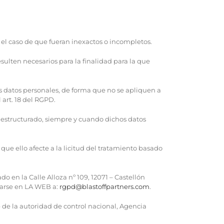
el caso de que fueran inexactos o incompletos.
ulten necesarios para la finalidad para la que
s datos personales, de forma que no se apliquen a
art. 18 del RGPD.
 estructurado, siempre y cuando dichos datos
ue ello afecte a la licitud del tratamiento basado
o en la Calle Alloza nº 109, 12071 – Castellón
trarse en LA WEB a:
rgpd@blastoffpartners.com
.
 de la autoridad de control nacional, Agencia