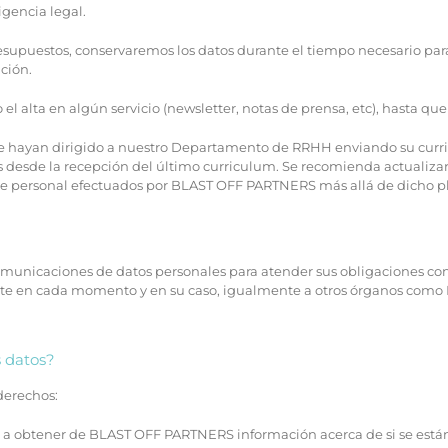
igencia legal.
resupuestos, conservaremos los datos durante el tiempo necesario par
ción.
 alta en algún servicio (newsletter, notas de prensa, etc), hasta qu
e hayan dirigido a nuestro Departamento de RRHH enviando su curri
s desde la recepción del último curriculum. Se recomienda actualizar
 de personal efectuados por BLAST OFF PARTNERS más allá de dicho p
unicaciones de datos personales para atender sus obligaciones con 
ente en cada momento y en su caso, igualmente a otros órganos como 
s datos?
 derechos:
a obtener de BLAST OFF PARTNERS información acerca de si se están 