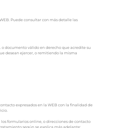
A WEB. Puede consultar con más detalle las
.I. o documento válido en derecho que acredite su
 que desean ejercer, o remitiendo la misma
 contacto expresados en la WEB con la finalidad de
icio.
los formularios online, o direcciones de contacto
a tratamiento según se explica más adelante: