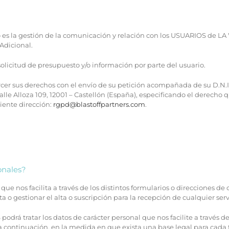
o es la gestión de la comunicación y relación con los USUARIOS de L
 Adicional.
licitud de presupuesto y/o información por parte del usuario.
ercer sus derechos con el envío de su petición acompañada de su D.N
alle Alloza 109, 12001 – Castellón (España), especificando el derecho
iente dirección:
rgpd@blastoffpartners.com
.
onales?
 nos facilita a través de los distintos formularios o direcciones de
a o gestionar el alta o suscripción para la recepción de cualquier serv
á tratar los datos de carácter personal que nos facilite a través de 
n a continuación, en la medida en que exista una base legal para cad