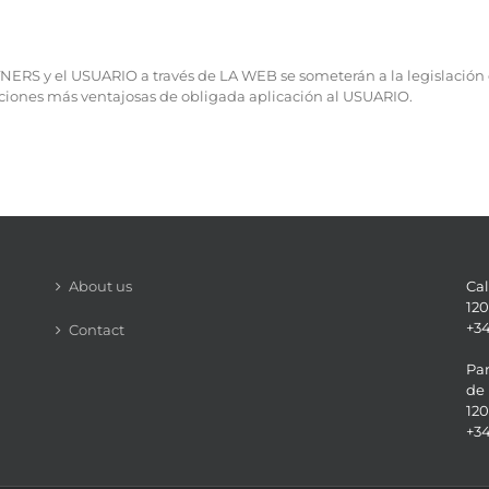
NERS y el USUARIO a través de LA WEB se someterán a la legislación 
iciones más ventajosas de obligada aplicación al USUARIO.
About us
Cal
120
+34
Contact
Par
de 
120
+34